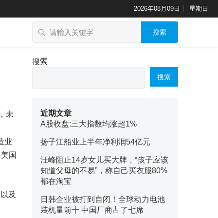
2026年08月09日
星期日
搜索
搜索
搜索
近期文章
，未
A股收盘:三大指数均涨超1%
制造业
扬子江船业上半年净利润54亿元
在美国
汪峰阻止14岁女儿买大牌，“孩子应该
知道父母的不易”，称自己买衣服80%
都在淘宝
发以及
日韩企业被打到自闭！全球动力电池
装机量前十 中国厂商占了七席