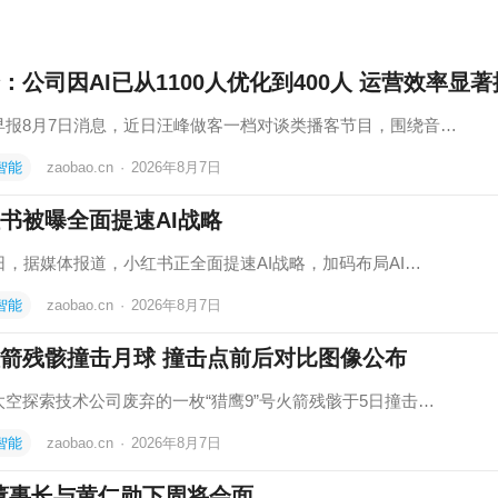
：公司因AI已从1100人优化到400人 运营效率显
早报8月7日消息，近日汪峰做客一档对谈类播客节目，围绕音…
智能
zaobao.cn
·
2026年8月7日
书被曝全面提速AI战略
7日，据媒体报道，小红书正全面提速AI战略，加码布局AI…
智能
zaobao.cn
·
2026年8月7日
箭残骸撞击月球 撞击点前后对比图像公布
太空探索技术公司废弃的一枚“猎鹰9”号火箭残骸于5日撞击…
智能
zaobao.cn
·
2026年8月7日
董事长与黄仁勋下周将会面