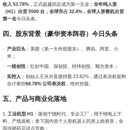
收入 51.78%
，正式超越四足成为第一主业；
全年纯人形
（H1）出货 5500 台，全球市占 32.4%，全球人形整机出货
第一名
今日头条。
四、股东背景（豪华资本阵容）今日头条
产业巨头
：美团（第一大外部股东）、腾讯、阿里、小
米；
一线创投
：红杉中国、深创投、经纬创投、顺为资本；
实控人
：创始人王兴兴直接持股 23.82%，通过表决权架构
合计掌控
68.78% 公司表决权
，绝对控股。
五、产品与商业化落地
工业机型 H1
：落地宁德时代、车企工厂，用于锂电上下
料、产线巡检；拿下国内首个人形机器人药房上岗资质，全
国连锁药店试点导购；