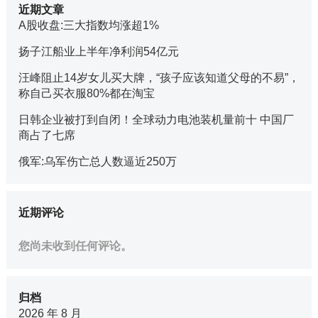
近期文章
A股收盘:三大指数均涨超1%
扬子江船业上半年净利润54亿元
汪峰阻止14岁女儿买大牌，“孩子应该知道父母的不易”，
称自己买衣服80%都在淘宝
日韩企业被打到自闭！全球动力电池装机量前十 中国厂
商占了七席
俄军:乌军伤亡总人数逼近250万
近期评论
您尚未收到任何评论。
归档
2026 年 8 月