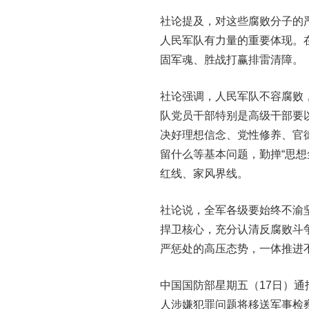
社论提及，对这些腐败分子的
人民军队有力量的重要体现。
固军魂、胜战打赢排雷清障。
社论强调，人民军队不容腐败
队党员干部特别是高级干部要
决好理想信念、党性修养、官
留什么等基本问题，勤掸“思想
红线、家风界线。
社论说，全军各级要始终不渝
捍卫核心，充分认清反腐败斗
严惩处的高压态势，一体推进
中国国防部星期五（17日）通
人涉嫌犯罪问题将移送军事检