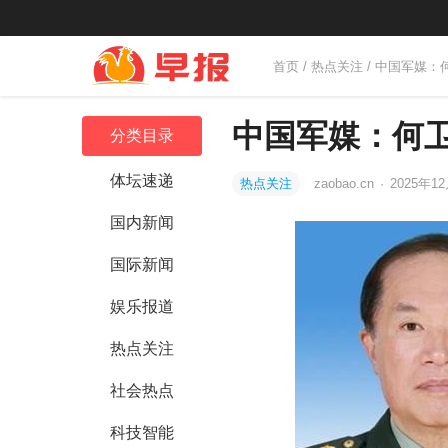
首页
/
热点关注
/ 中国军媒
中国军媒：何
分类目录
体坛速递
热点关注
zaobao.cn
·
2025年12
国内新闻
国际新闻
娱乐报道
热点关注
社会热点
科技智能