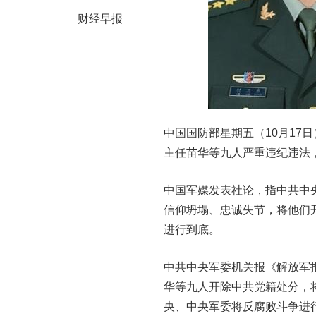
财经早报
中国国防部星期五（10月17
主任苗华等九人严重违纪违法
中国军媒发表社论，指中共中
信仰坍塌、忠诚失节，将他们
进行到底。
中共中央军委机关报《解放军报
华等九人开除中共党籍处分，
央、中央军委将反腐败斗争进