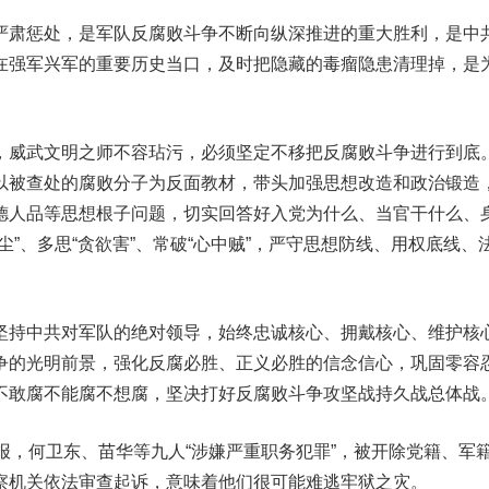
严肃惩处，是军队反腐败斗争不断向纵深推进的重大胜利，是中
在强军兴军的重要历史当口，及时把隐藏的毒瘤隐患清理掉，是
，威武文明之师不容玷污，必须坚定不移把反腐败斗争进行到底
以被查处的腐败分子为反面教材，带头加强思想改造和政治锻造
德人品等思想根子问题，切实回答好入党为什么、当官干什么、
尘”、多思“贪欲害”、常破“心中贼”，严守思想防线、用权底线、
坚持中共对军队的绝对领导，始终忠诚核心、拥戴核心、维护核
争的光明前景，强化反腐必胜、正义必胜的信念信心，巩固零容
不敢腐不能腐不想腐，坚决打好反腐败斗争攻坚战持久战总体战
报，何卫东、苗华等九人“涉嫌严重职务犯罪”，被开除党籍、军
察机关依法审查起诉，意味着他们很可能难逃牢狱之灾。