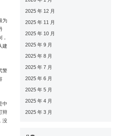
2025 年 12 月
极为
2025 年 11 月
坍
2025 年 10 月
制，
2025 年 9 月
队建
2025 年 8 月
2025 年 7 月
武警
2025 年 6 月
容
。
2025 年 5 月
2025 年 4 月
是中
可辩
2025 年 3 月
，没