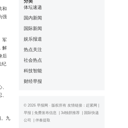
分类
体坛速递
共和
为强
国内新闻
国际新闻
娱乐报道
。军
，解
热点关注
身后
社会热点
法纪
科技智能
财经早报
心、
忍、
。
© 2026
早报网
· 版权所有 友情链接：
赶紧网
|
早报
|
免费发布信息
|
3d独胆推荐
|
国际快递
籍。九
公司
|
伴奏提取