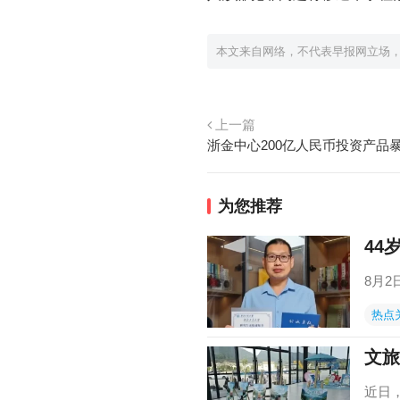
本文来自网络，不代表早报网立场
上一篇
为您推荐
44
8月
热点
文旅
近日