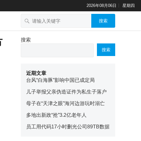
2026年08月06日
星期四
搜索
节
搜索
搜索
近期文章
台风“白海豚”影响中国已成定局
儿子举报父亲伪造证件为私生子落户
母子在“天津之眼”海河边游玩时溺亡
多地出新政“抢”3.2亿老年人
员工用代码17小时删光公司89TB数据