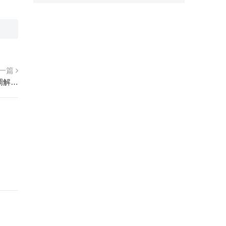
一篇
俄常驻联合国第一副代表：欧洲正在破坏俄美调解乌克兰冲突的和平努力