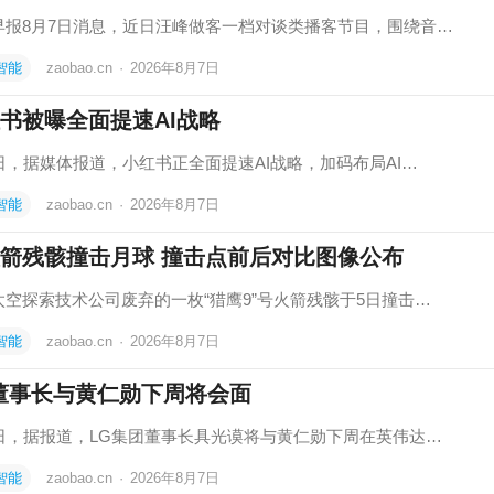
早报8月7日消息，近日汪峰做客一档对谈类播客节目，围绕音…
智能
zaobao.cn
·
2026年8月7日
书被曝全面提速AI战略
7日，据媒体报道，小红书正全面提速AI战略，加码布局AI…
智能
zaobao.cn
·
2026年8月7日
箭残骸撞击月球 撞击点前后对比图像公布
太空探索技术公司废弃的一枚“猎鹰9”号火箭残骸于5日撞击…
智能
zaobao.cn
·
2026年8月7日
董事长与黄仁勋下周将会面
7日，据报道，LG集团董事长具光谟将与黄仁勋下周在英伟达…
智能
zaobao.cn
·
2026年8月7日