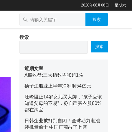
2026年08月08日
星期六
搜索
搜索
搜索
近期文章
A股收盘:三大指数均涨超1%
扬子江船业上半年净利润54亿元
汪峰阻止14岁女儿买大牌，“孩子应该
知道父母的不易”，称自己买衣服80%
都在淘宝
日韩企业被打到自闭！全球动力电池
装机量前十 中国厂商占了七席