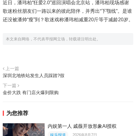
近日，潘玮柏“狂爱2.0”巡回演唱会北京站，潘玮柏现场感谢
歌迷粉丝朋友们一路以来的彼此陪伴，并秀出“下颚线”。是谁
还没被潘帅“瘦”到？歌迷戏称潘玮柏减重20斤等于减龄20岁。
本文来自网络，不代表早报网立场，转载请注明出处。
上一篇
深圳北地铁站发生人员踩踏?假
下一篇
金价大跌 有门店火爆到限购
为您推荐
内娱第一人 戚薇开放形象AI授权
娱乐报道
2026年8月7日