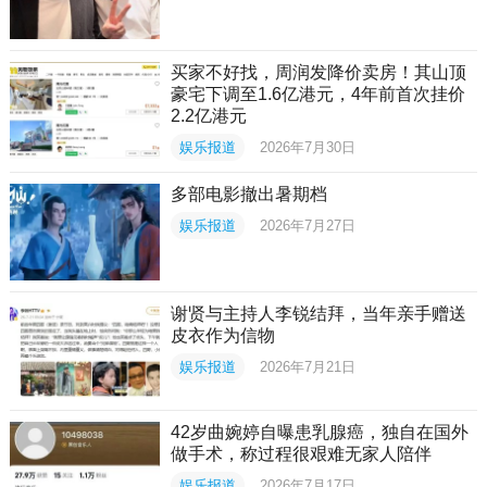
买家不好找，周润发降价卖房！其山顶
豪宅下调至1.6亿港元，4年前首次挂价
2.2亿港元
娱乐报道
2026年7月30日
多部电影撤出暑期档
娱乐报道
2026年7月27日
谢贤与主持人李锐结拜，当年亲手赠送
皮衣作为信物
娱乐报道
2026年7月21日
42岁曲婉婷自曝患乳腺癌，独自在国外
做手术，称过程很艰难无家人陪伴
娱乐报道
2026年7月17日