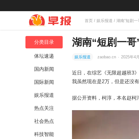
首页
/
娱乐报道
/ 湖南“短剧
湖南“短剧一哥
分类目录
体坛速递
娱乐报道
zaobao.cn
·
2025年4月
国内新闻
近日，在综艺《无限超越班3
我虽然现在是2万，但是还没有
国际新闻
娱乐报道
据公开资料，柯淳，本名赵柯淳
热点关注
社会热点
科技智能