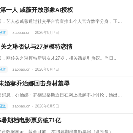
第一人 戚薇开放形象AI授权
6日，艺人@戚薇通过社交平台官宣推出个人官方数字分身，正…
报道
zaobao.cn
·
2026年8月7日
岁关之琳否认与27岁模特恋情
6日，网传关之琳模特新男友才27岁，相关话题引热议。当日…
报道
zaobao.cn
·
2026年8月7日
未婚妻乔治娜回击身材羞辱
4日消息，乔治娜・罗德里格斯近日在网上掀起不小讨论，她出…
报道
zaobao.cn
·
2026年8月5日
26暑期档电影票房破71亿
平台数据显示，截至目前，2026暑期档电影票房（含预售）…