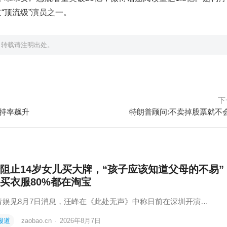
“顶流级”演员之一。
，转载请注明出处。
下
支持率飙升
特朗普顾问:不卖掉股票就不
阻止14岁女儿买大牌，“孩子应该知道父母的不易”
买衣服80%都在淘宝
青娱见8月7日消息，汪峰在《此处无声》中称日前在深圳开演…
报道
zaobao.cn
·
2026年8月7日