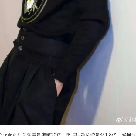
乖乖女》总观看量突破20亿，微博话题阅读量达1.8亿。赵柯