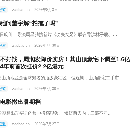
报道
zaobao.cn
·
2026年8月3日
驰问董宇辉“拍拖了吗”
29日晚间，导演周星驰携新片《功夫女足》联合导演林子聪、…
报道
zaobao.cn
·
2026年7月30日
不好找，周润发降价卖房！其山顶豪宅下调至1.6
4年前首次挂价2.2亿港元
岛山顶地区是全球知名的顶级豪宅区，但近期，山顶豪宅二手市…
报道
zaobao.cn
·
2026年7月30日
电影撤出暑期档
26暑期档出现罕见的集中撤档现象。 短短两天内，三部不同…
报道
zaobao.cn
·
2026年7月27日