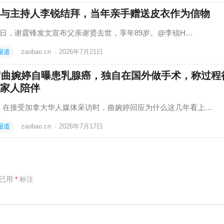
与主持人李锐结拜，当年亲手赠送皮衣作为信物
20日，谢霆锋发文宣布父亲谢贤去世，享年89岁。@李锐H…
报道
zaobao.cn
·
2026年7月21日
岁曲婉婷自曝患乳腺癌，独自在国外做手术，称过程
家人陪伴
，在接受加拿大华人媒体采访时，曲婉婷回应为什么这几年看上…
报道
zaobao.cn
·
2026年7月17日
项已用
*
标注