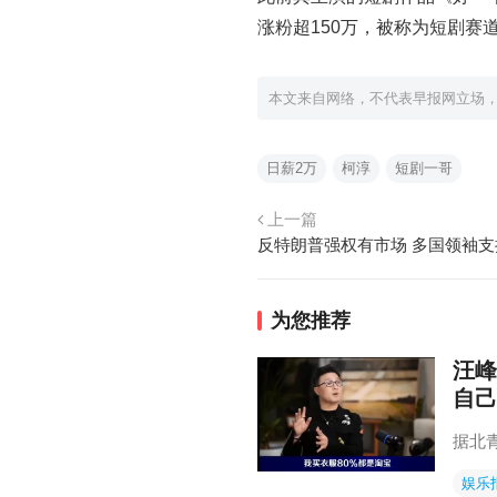
涨粉超150万，被称为短剧赛道
本文来自网络，不代表早报网立场
日薪2万
柯淳
短剧一哥
上一篇
反特朗普强权有市场 多国领袖
为您推荐
汪峰
自己
据北
娱乐