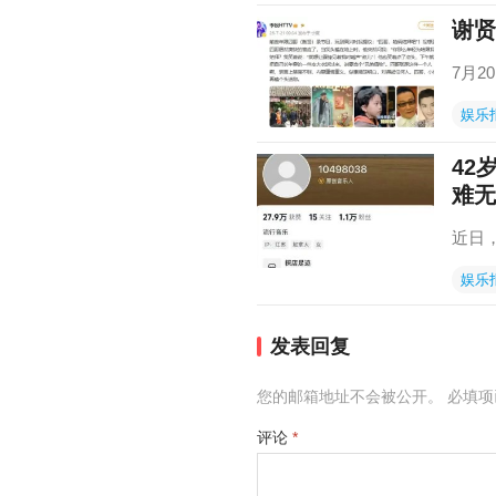
谢贤
7月
娱乐
42
难无
近日
娱乐
发表回复
您的邮箱地址不会被公开。
必填
评论
*