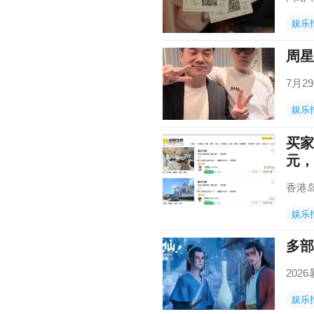
娱乐
周星
7月
娱乐
买家
元，
香港
娱乐
多部
20
娱乐