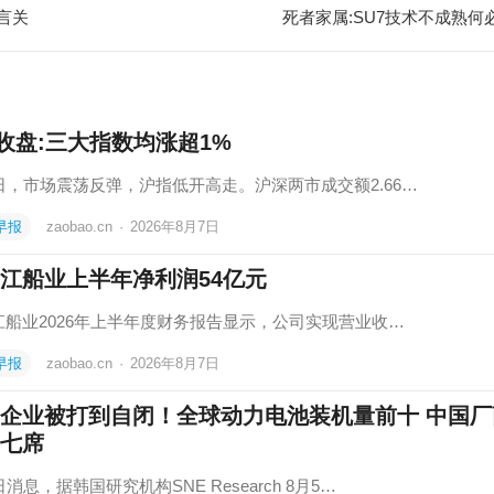
语言关
死者家属:SU7技术不成熟何
收盘:三大指数均涨超1%
7日，市场震荡反弹，沪指低开高走。沪深两市成交额2.66…
早报
zaobao.cn
·
2026年8月7日
江船业上半年净利润54亿元
船业‌2026年上半年度财务报告显示，公司实现‌营业收…
早报
zaobao.cn
·
2026年8月7日
企业被打到自闭！全球动力电池装机量前十 中国厂
七席
日消息，据韩国研究机构SNE Research 8月5…