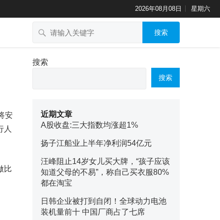
2026年08月08日
星期六
搜索
搜索
搜索
近期文章
将安
A股收盘:三大指数均涨超1%
行人
。
扬子江船业上半年净利润54亿元
汪峰阻止14岁女儿买大牌，“孩子应该
做比
知道父母的不易”，称自己买衣服80%
都在淘宝
日韩企业被打到自闭！全球动力电池
装机量前十 中国厂商占了七席