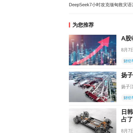
DeepSeek7小时攻克缅甸救灾
为您推荐
A股
8月
财经
扬子
扬子江
财经
日韩
占了
8月7