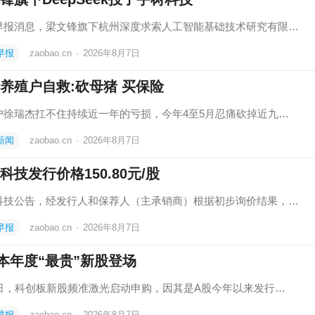
早报消息，梁文锋旗下杭州深度求索人工智能基础技术研究有限…
早报
zaobao.cn
·
2026年8月7日
养殖户自救:砍母猪 买保险
户徐瑞杰扛不住持续近一年的亏损，今年4至5月忍痛砍掉近九…
新闻
zaobao.cn
·
2026年8月7日
科技发行价格150.80元/股
科技公告，经发行人和保荐人（主承销商）根据初步询价结果，…
早报
zaobao.cn
·
2026年8月7日
本年度“最贵”新股登场
7日，科创板新股频准激光启动申购，因其是A股今年以来发行…
早报
zaobao.cn
·
2026年8月7日