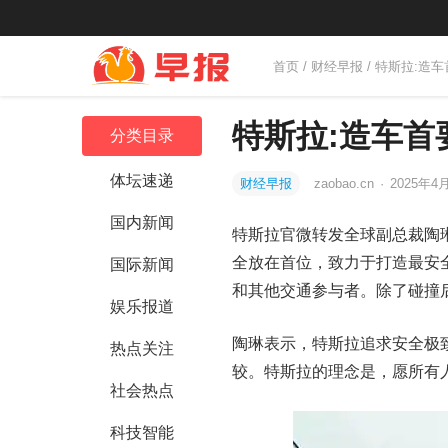
首页
/
财经早报
/ 特斯拉:造
特斯拉:造车首
分类目录
体坛速递
财经早报
zaobao.cn
·
2025年4月
国内新闻
特斯拉官微转发全球副总裁陶
全放在首位，致力于打造最安
国际新闻
和其他交通参与者。除了碰撞
娱乐报道
陶琳表示，特斯拉追求安全极
热点关注
较。特斯拉的理念是，愿所有
社会热点
科技智能