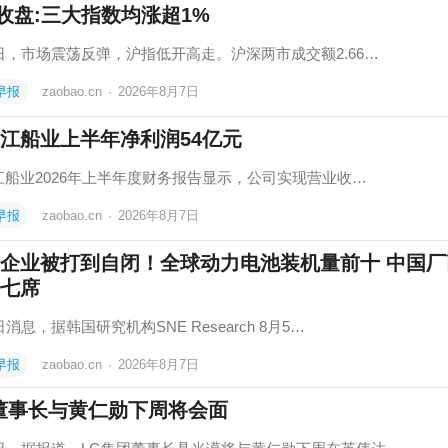
收盘:三大指数均涨超1%
7日，市场震荡反弹，沪指低开高走。沪深两市成交额2.66…
早报
zaobao.cn
·
2026年8月7日
江船业上半年净利润54亿元
船业‌2026年上半年度财务报告显示，公司实现‌营业收…
早报
zaobao.cn
·
2026年8月7日
企业被打到自闭！全球动力电池装机量前十 中国厂
七席
日消息，据韩国研究机构SNE Research 8月5…
早报
zaobao.cn
·
2026年8月7日
董事长与黄仁勋下周将会面