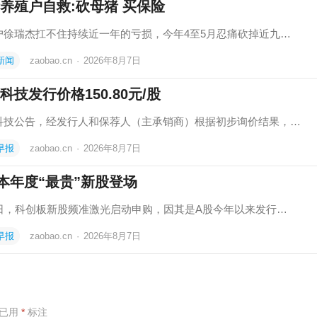
养殖户自救:砍母猪 买保险
户徐瑞杰扛不住持续近一年的亏损，今年4至5月忍痛砍掉近九…
新闻
zaobao.cn
·
2026年8月7日
科技发行价格150.80元/股
科技公告，经发行人和保荐人（主承销商）根据初步询价结果，…
早报
zaobao.cn
·
2026年8月7日
本年度“最贵”新股登场
7日，科创板新股频准激光启动申购，因其是A股今年以来发行…
早报
zaobao.cn
·
2026年8月7日
项已用
*
标注