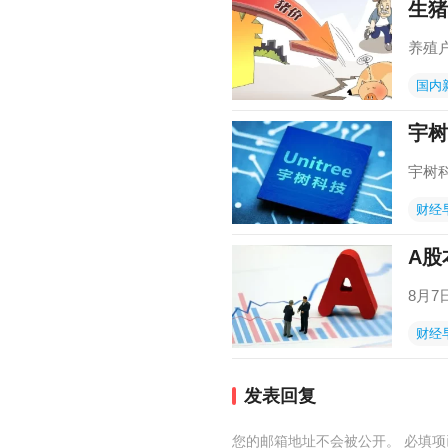
生猪
养殖
国内
宇树
宇树
财经
A股
8月
财经
发表回复
您的邮箱地址不会被公开。
必填