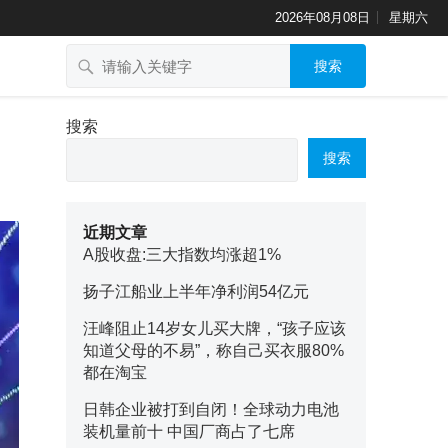
2026年08月08日
星期六
搜索
搜索
搜索
近期文章
A股收盘:三大指数均涨超1%
扬子江船业上半年净利润54亿元
汪峰阻止14岁女儿买大牌，“孩子应该
知道父母的不易”，称自己买衣服80%
都在淘宝
日韩企业被打到自闭！全球动力电池
装机量前十 中国厂商占了七席