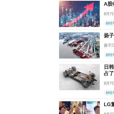
A股
8月
财经
扬子
扬子江
财经
日韩
占了
8月7
财经
LG