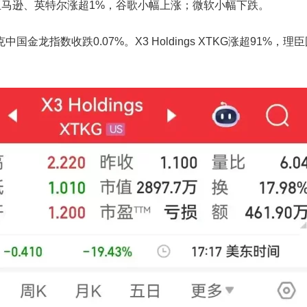
、亚马逊、英特尔涨超1%，谷歌小幅上涨；微软小幅下跌。
金龙指数收跌0.07%。X3 Holdings XTKG涨超91%，理