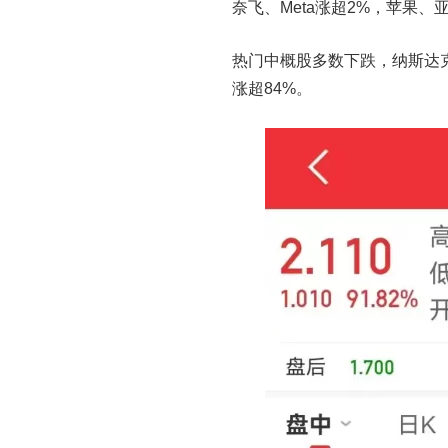
奈飞、Meta涨超2%，苹果
热门中概股多数下跌，纳斯达克中国
涨超84%。