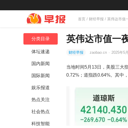
首页
/
财经早报
/ 英伟达市值
英伟达市值一夜
分类目录
体坛速递
财经早报
zaobao.cn
·
2025年5月
国内新闻
当地时间5月13日，美股三大指
0.72%；道指跌0.64%。其
国际新闻
娱乐报道
热点关注
社会热点
科技智能