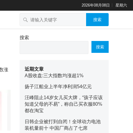
2026年08月08日
星期六
搜索
搜索
搜索
近期文章
指数涨
A股收盘:三大指数均涨超1%
扬子江船业上半年净利润54亿元
汪峰阻止14岁女儿买大牌，“孩子应该
知道父母的不易”，称自己买衣服80%
都在淘宝
日韩企业被打到自闭！全球动力电池
装机量前十 中国厂商占了七席