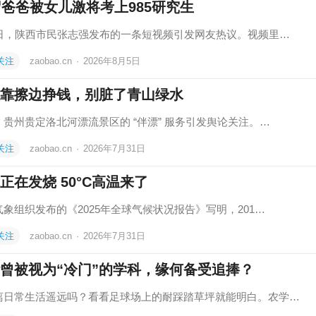
岁爸爸被女儿激将考上985研究生
2日，陕西市民张志强发布的一条短视频引发网友热议。视频里…
关注
zaobao.cn
·
2026年8月5日
靠擦边挣钱，别脏了青山绿水
，贵州贵定洛北河漂流景区的 “伴漂” 服务引发舆论关注。…
关注
zaobao.cn
·
2026年7月31日
正在发烧 50°C高温来了
气象组织发布的《2025年全球气候状况报告》写明，201…
关注
zaobao.cn
·
2026年7月31日
曾被视为“冷门”的学科，缘何备受追捧？
离日常生活遥远吗？看看足球场上的耐踩踏草坪就能明白。农学…