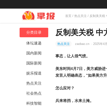
首页
/
热点关注
/ 反制美关税
反制美关税 中
分类目录
体坛速递
热点关注
zaobao.cn
·
2025年4月
国内新闻
事态，让人很气愤。
国际新闻
美东时间4月7日，美方威胁进
娱乐报道
发言人明确表态，“如果美方
热点关注
怎么应对？
社会热点
兵来将挡，水来土掩。
科技智能