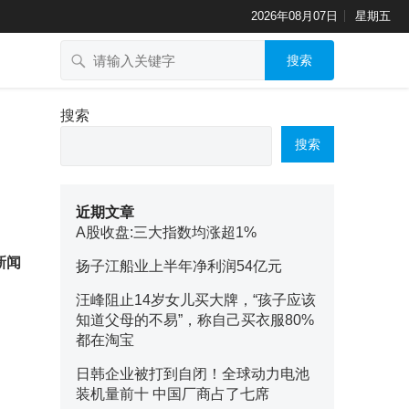
2026年08月07日
星期五
搜索
搜索
搜索
近期文章
A股收盘:三大指数均涨超1%
新闻
扬子江船业上半年净利润54亿元
汪峰阻止14岁女儿买大牌，“孩子应该
知道父母的不易”，称自己买衣服80%
都在淘宝
日韩企业被打到自闭！全球动力电池
装机量前十 中国厂商占了七席