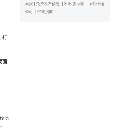
早报
|
免费发布信息
|
3d独胆推荐
|
国际快递
公司
|
伴奏提取
。
方打
要面
经历
一