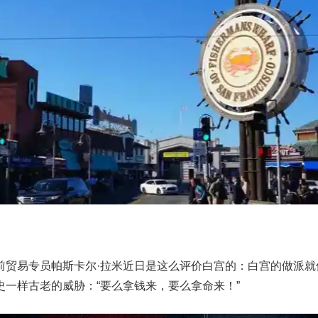
前贸易专员帕斯卡尔·拉米近日是这么评价白宫的：白宫的做派就
一样古老的威胁：“要么拿钱来，要么拿命来！”