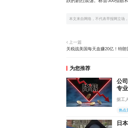
跌的剧烈震荡。标普500指数
本文来自网络，不代表早报网立场
上一篇
关税战美国每天血赚20亿！特朗
为您推荐
公司
专业
据工
热点
日本