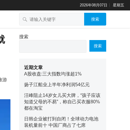
2026年08月07日
星期五
搜索
就
搜索
搜索
近期文章
A股收盘:三大指数均涨超1%
旅游
扬子江船业上半年净利润54亿元
汪峰阻止14岁女儿买大牌，“孩子应该
知道父母的不易”，称自己买衣服80%
都在淘宝
日韩企业被打到自闭！全球动力电池
装机量前十 中国厂商占了七席