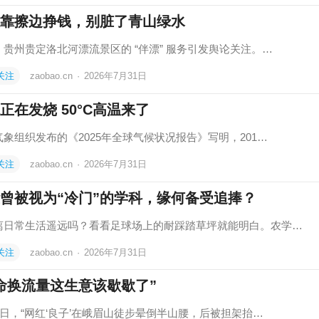
靠擦边挣钱，别脏了青山绿水
，贵州贵定洛北河漂流景区的 “伴漂” 服务引发舆论关注。…
关注
zaobao.cn
·
2026年7月31日
正在发烧 50°C高温来了
气象组织发布的《2025年全球气候状况报告》写明，201…
关注
zaobao.cn
·
2026年7月31日
曾被视为“冷门”的学科，缘何备受追捧？
离日常生活遥远吗？看看足球场上的耐踩踏草坪就能明白。农学…
关注
zaobao.cn
·
2026年7月31日
命换流量这生意该歇歇了”
9日，“网红‘良子’在峨眉山徒步晕倒半山腰，后被担架抬…