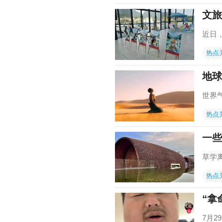
文旅
近日
热点
地球
世界
热点
一些
草学
热点
“拿
7月2