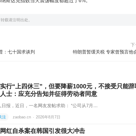
和纳斯达克指数当天震荡幅度都超过了6%。
，转载请注明出处。
下
普：七十国求谈判
特朗普暂缓关税 专家曾预言他
实行“上四休三”，但要降薪1000元，不接受只能辞
人士：应充分告知并征得劳动者同意
人日报，近日，一名网友发帖求助： “公司从7月…
关注
zaobao.cn
·
2026年8月7日
网红自杀案在韩国引发很大冲击