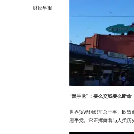
财经早报
“黑手党”：要么交钱要么断命
世界贸易组织前总干事、欧盟
黑手党。它正挥舞着与人类历史