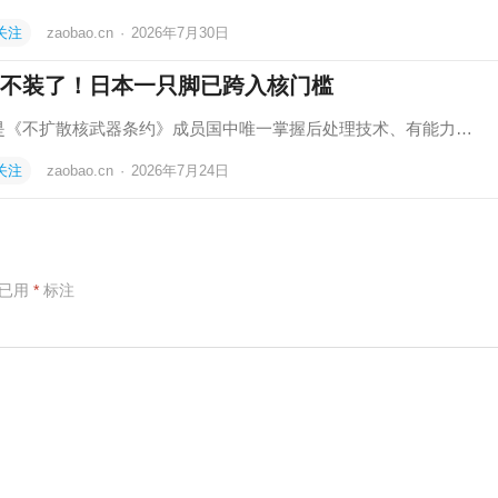
关注
zaobao.cn
·
2026年7月30日
不装了！日本一只脚已跨入核门槛
是《不扩散核武器条约》成员国中唯一掌握后处理技术、有能力…
关注
zaobao.cn
·
2026年7月24日
项已用
*
标注