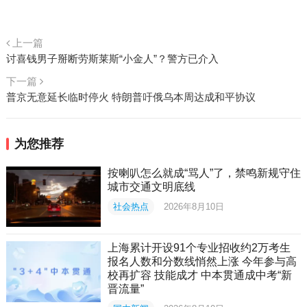
上一篇
讨喜钱男子掰断劳斯莱斯“小金人”？警方已介入
下一篇
普京无意延长临时停火 特朗普吁俄乌本周达成和平协议
为您推荐
按喇叭怎么就成“骂人”了，禁鸣新规守住
城市交通文明底线
社会热点
2026年8月10日
上海累计开设91个专业招收约2万考生
报名人数和分数线悄然上涨 今年参与高
校再扩容 技能成才 中本贯通成中考“新
晋流量”