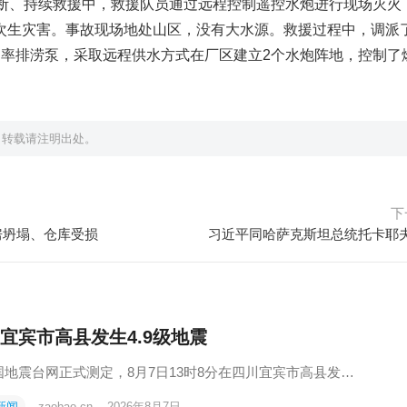
间断、持续救援中，救援队员通过远程控制遥控水炮进行现场灭火
次生灾害。事故现场地处山区，没有大水源。救援过程中，调派了
功率排涝泵，采取远程供水方式在厂区建立2个水炮阵地，控制了
，转载请注明出处。
下
房坍塌、仓库受损
习近平同哈萨克斯坦总统托卡耶
宜宾市高县发生4.9级地震
国地震台网正式测定，8月7日13时8分在四川宜宾市高县发…
新闻
zaobao.cn
·
2026年8月7日