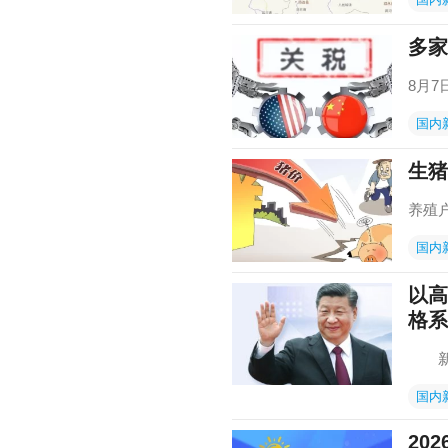
多家
8月
国内
生猪
养殖
国内
以高
格系
新华
国内
20