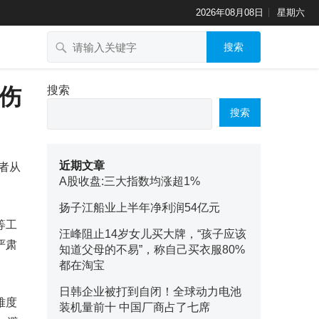
2026年08月08日
星期六
搜索
伤
搜索
搜索
近期文章
记者从
A股收盘:三大指数均涨超1%
扬子江船业上半年净利润54亿元
等工
汪峰阻止14岁女儿买大牌，“孩子应该
严肃
知道父母的不易”，称自己买衣服80%
都在淘宝
日韩企业被打到自闭！全球动力电池
难度
装机量前十 中国厂商占了七席