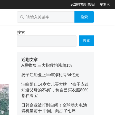
2026年08月08日
星期六
搜索
搜索
搜索
近期文章
A股收盘:三大指数均涨超1%
扬子江船业上半年净利润54亿元
汪峰阻止14岁女儿买大牌，“孩子应该
知道父母的不易”，称自己买衣服80%
都在淘宝
日韩企业被打到自闭！全球动力电池
装机量前十 中国厂商占了七席