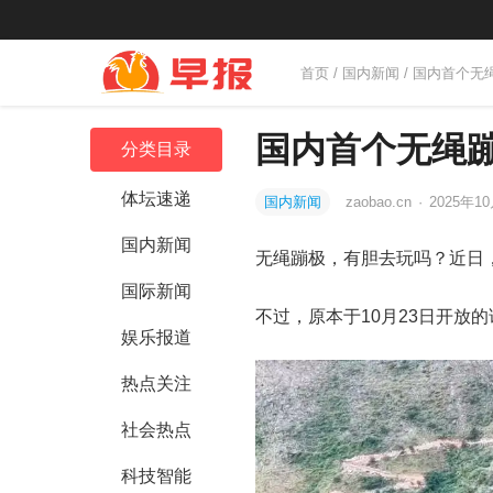
首页
/
国内新闻
/ 国内首个
国内首个无绳
分类目录
体坛速递
国内新闻
zaobao.cn
·
2025年10
国内新闻
无绳蹦极，有胆去玩吗？近日
国际新闻
不过，原本于10月23日开放
娱乐报道
热点关注
社会热点
科技智能