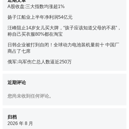
近期文章
A股收盘:三大指数均涨超1%
扬子江船业上半年净利润54亿元
汪峰阻止14岁女儿买大牌，“孩子应该知道父母的不易”，
称自己买衣服80%都在淘宝
日韩企业被打到自闭！全球动力电池装机量前十 中国厂
商占了七席
俄军:乌军伤亡总人数逼近250万
近期评论
您尚未收到任何评论。
归档
2026 年 8 月