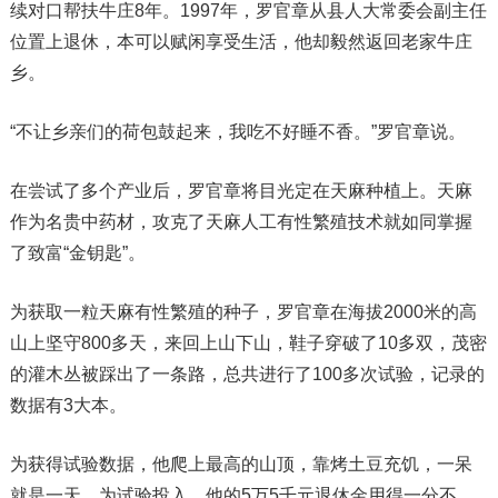
续对口帮扶牛庄8年。1997年，罗官章从县人大常委会副主任
位置上退休，本可以赋闲享受生活，他却毅然返回老家牛庄
乡。
“不让乡亲们的荷包鼓起来，我吃不好睡不香。”罗官章说。
在尝试了多个产业后，罗官章将目光定在天麻种植上。天麻
作为名贵中药材，攻克了天麻人工有性繁殖技术就如同掌握
了致富“金钥匙”。
为获取一粒天麻有性繁殖的种子，罗官章在海拔2000米的高
山上坚守800多天，来回上山下山，鞋子穿破了10多双，茂密
的灌木丛被踩出了一条路，总共进行了100多次试验，记录的
数据有3大本。
为获得试验数据，他爬上最高的山顶，靠烤土豆充饥，一呆
就是一天。为试验投入，他的5万5千元退休金用得一分不