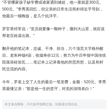
“不管哪家孩子缺学费或谁家遇到难处，他一塞就是300元、
500元。”李秀英回忆，但父亲的日常生活简朴得近乎苛刻，
他最后一顿晚饭，是几个炕洋芋。
罗官章经常说：“党员就要像一颗种子，撒到大山里，就应该
帮老百姓谋出路。”
翻开他的笔记本，忠诚、干净、担当，六个顶页大字格外醒
目。老朱种烟4亩，收烟单价12元；努力为牛庄申报中国传统
院落添砖加瓦……笔记本上记录着他的所思所想，以及和村
民交流的内容。
今年，罗老上交了人生的最后一笔党费，金额：520元。李秀
英最懂父亲：“那是他一生的坚守，对党的深情表白！”
本文来自网络，不代表早报网立场，转载请注明出处。