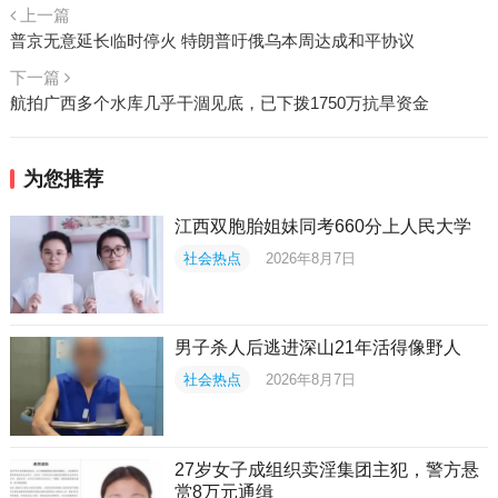
上一篇
普京无意延长临时停火 特朗普吁俄乌本周达成和平协议
下一篇
航拍广西多个水库几乎干涸见底，已下拨1750万抗旱资金
为您推荐
江西双胞胎姐妹同考660分上人民大学
社会热点
2026年8月7日
男子杀人后逃进深山21年活得像野人
社会热点
2026年8月7日
27岁女子成组织卖淫集团主犯，警方悬
赏8万元通缉