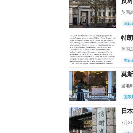
反对
英国
国际
特朗
美国
国际
莫斯
当地
国际
日本
7月