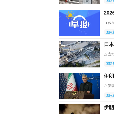
国际
202
（截至
国际
日本
△当地
国际
伊朗
△伊
国际
伊朗