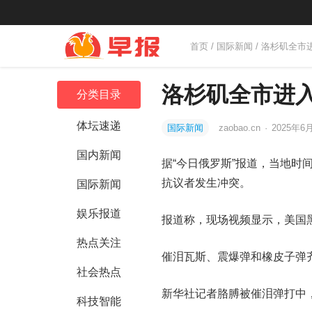
首页
/
国际新闻
/ 洛杉矶全
洛杉矶全市进
分类目录
体坛速递
国际新闻
zaobao.cn
·
2025年6月
国内新闻
据“今日俄罗斯”报道，当地时
抗议者发生冲突。
国际新闻
娱乐报道
报道称，现场视频显示，美国
热点关注
催泪瓦斯、震爆弹和橡皮子弹
社会热点
新华社记者胳膊被催泪弹打中
科技智能