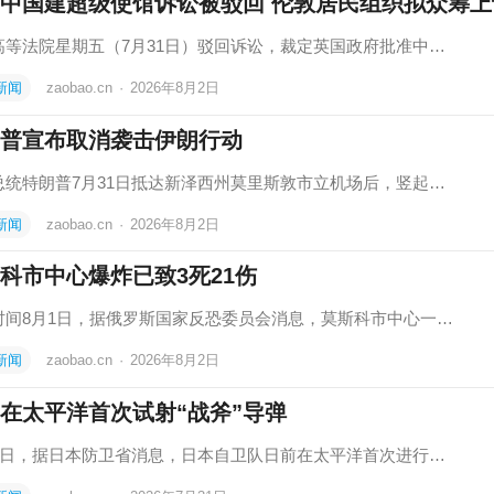
中国建超级使馆诉讼被驳回 伦敦居民组织拟众筹上
高等法院星期五（7月31日）驳回诉讼，裁定英国政府批准中…
新闻
zaobao.cn
·
2026年8月2日
普宣布取消袭击伊朗行动
总统特朗普7月31日抵达新泽西州莫里斯敦市立机场后，竖起…
新闻
zaobao.cn
·
2026年8月2日
科市中心爆炸已致3死21伤
时间8月1日，据俄罗斯国家反恐委员会消息，莫斯科市中心一…
新闻
zaobao.cn
·
2026年8月2日
在太平洋首次试射“战斧”导弹
31日，据日本防卫省消息，日本自卫队日前在太平洋首次进行…