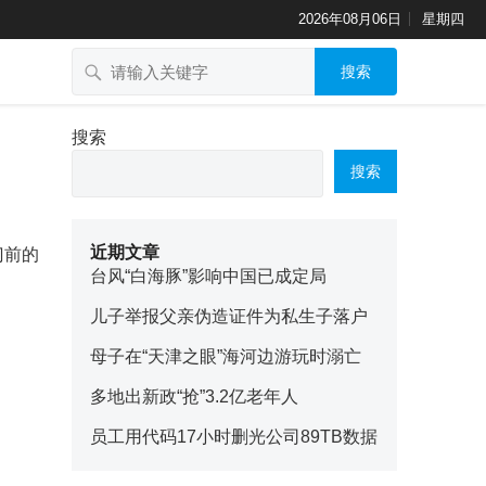
2026年08月06日
星期四
搜索
搜索
搜索
近期文章
门前的
台风“白海豚”影响中国已成定局
儿子举报父亲伪造证件为私生子落户
母子在“天津之眼”海河边游玩时溺亡
多地出新政“抢”3.2亿老年人
员工用代码17小时删光公司89TB数据