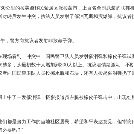
约30公里的拉美裔移民聚居区派拉蒙市，上百名全副武装的联邦
者对峙后发生冲突，执法人员发射了催泪瓦斯和震爆弹，抗议者
下午，警方向抗议者发射非致命子弹。
在现场看到，冲突中，国民警卫队人员发射催泪弹和橡皮子弹试
来越多，从最初数十人增加到200人以上。抗议者情绪激动，不
议者向国民警卫队人员投掷水瓶和石块，还有人捡起催泪弹扔了
膊上中了一发催泪弹，摄影报道员左腿被橡皮子弹击中，出现红
他们都是努力工作的当地社区居民，希望和平表达意见，但“特朗
必要吗？”