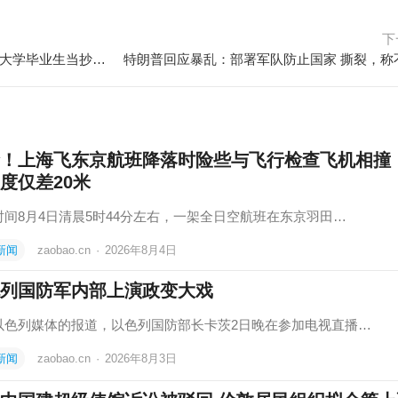
下
燃气公司回应“拟招北大和爱丁堡大学毕业生当抄表维修工”：招聘属实
！上海飞东京航班降落时险些与飞行检查飞机相撞
度仅差20米
时间8月4日清晨5时44分左右，一架全日空航班在东京羽田…
新闻
zaobao.cn
·
2026年8月4日
列国防军内部上演政变大戏
以色列媒体的报道，以色列国防部长卡茨2日晚在参加电视直播…
新闻
zaobao.cn
·
2026年8月3日