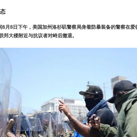
态
间6月8日下午，美国加州洛杉矶警察局身着防暴装备的警察在爱
al）联邦大楼附近与抗议者对峙后撤退。