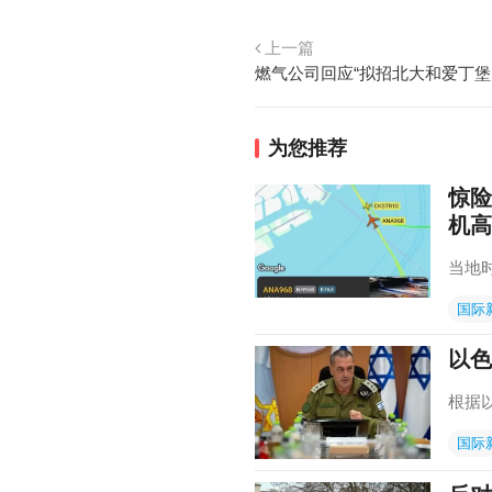
上一篇
为您推荐
惊险
机高
当地
国际
以色
根据
国际