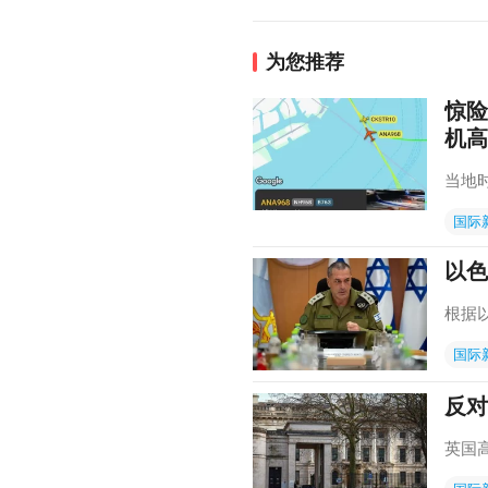
为您推荐
惊险
机高
当地
国际
以色
根据
国际
反对
英国