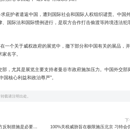
族寻求庇护者遣返中国，遭到国际社会和国际人权组织谴责。中国
律、国际法和国际惯例进行，是双方合作打击偷渡等跨境违法犯
月在一个关于威权政府的展览中，撤下部分和中国有关的展品，
术家名字。
交部，尤其是展览主要支持者曼谷市政府施加压力。中国外交部
中国核心利益和政治尊严”。
，转载请注明出处。
下
海关总署回应涉美船舶收费：中方反制措施是必要的被动防御行为
100%关税威胁旨在极限施压北京 习特会