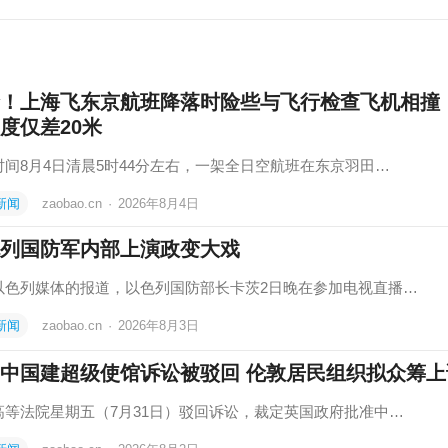
！上海飞东京航班降落时险些与飞行检查飞机相撞
度仅差20米
时间8月4日清晨5时44分左右，一架全日空航班在东京羽田…
新闻
zaobao.cn
·
2026年8月4日
列国防军内部上演政变大戏
以色列媒体的报道，以色列国防部长卡茨2日晚在参加电视直播…
新闻
zaobao.cn
·
2026年8月3日
中国建超级使馆诉讼被驳回 伦敦居民组织拟众筹上
高等法院星期五（7月31日）驳回诉讼，裁定英国政府批准中…