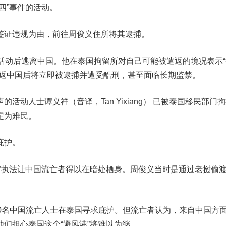
四”事件的活动。
签证违规为由，前往周俊义住所将其逮捕。
运活动后逃离中国。他在泰国拘留所对自己可能被遣返的境况表示
遣返中国后将立即被逮捕并遭受酷刑，甚至面临长期监禁。
活动人士谭义祥（音译，Tan Yixiang） 已被泰国移民部门
定为难民。
庇护。
活”执法让中国流亡者得以在暗处栖身。周俊义当时是通过老挝偷
00名中国流亡人士在泰国寻求庇护。但流亡者认为，来自中国方
们担心泰国这个“避风港”将难以为继。