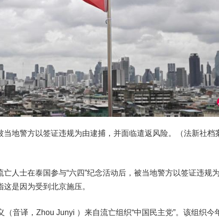
被当地警方以签证违规为由逮捕，并面临遣返风险。（法新社档
流亡人士在泰国参与“六四”纪念活动后，被当地警方以签证违规
指这是因为受到北京施压。
音译，Zhou Junyi ）来自流亡组织“中国民主党”。该组织今