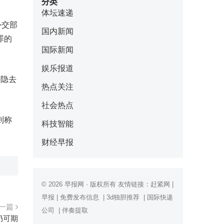
分类
体坛速递
外交部
国内新闻
罪的
国际新闻
娱乐报道
并隐去
热点关注
社会热点
则称
科技智能
财经早报
© 2026
早报网
· 版权所有 友情链接：
赶紧网
|
早报
|
免费发布信息
|
3d独胆推荐
|
国际快递
一篇
公司
|
伴奏提取
仍可期