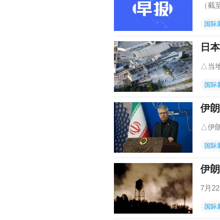
（截至
国际
日本
△当地
国际
伊朗
△伊
国际
伊朗
7月
国际