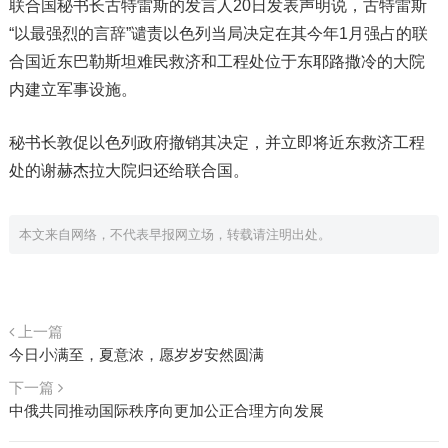
联合国秘书长古特雷斯的发言人20日发表声明说，古特雷斯
“以最强烈的言辞”谴责以色列当局决定在其今年1月强占的联
合国近东巴勒斯坦难民救济和工程处位于东耶路撒冷的大院
内建立军事设施。
秘书长敦促以色列政府撤销其决定，并立即将近东救济工程
处的谢赫杰拉大院归还给联合国。‌‌
本文来自网络，不代表早报网立场，转载请注明出处。
上一篇
今日小满至，夏意浓，愿岁岁安然圆满
下一篇
中俄共同推动国际秩序向更加公正合理方向发展