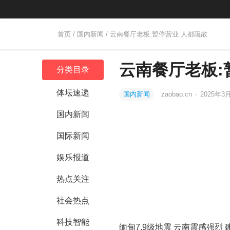
首页
/
国内新闻
/ 云南餐厅老板:暂停营业 人都疏散
云南餐厅老板:
分类目录
体坛速递
国内新闻
zaobao.cn
·
2025年3月
国内新闻
国际新闻
娱乐报道
热点关注
社会热点
科技智能
缅甸7.9级地震 云南震感强烈