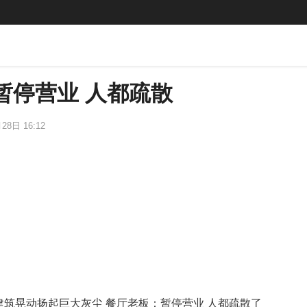
暂停营业 人都疏散
28日 16:12
 建筑晃动扬起巨大灰尘 餐厅老板：暂停营业 人都疏散了