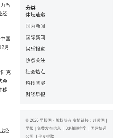
权力当
分类
业经
体坛速递
国内新闻
国际新闻
据中国
2月
娱乐报道
热点关注
社会热点
予陆克
代会
科技智能
并移
财经早报
© 2026
早报网
· 版权所有 友情链接：
赶紧网
|
早报
|
免费发布信息
|
3d独胆推荐
|
国际快递
业经
公司
|
伴奏提取