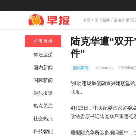
首页
/
国内新闻
/ 陆克华遭“
陆克华遭“双开
分类目录
件”
体坛速递
国内新闻
国内新闻
zaobao.cn
·
2025年4月
国际新闻
“推动违规举债融资兴建楼堂馆
联度。
娱乐报道
热点关注
4月23日，中央纪委国家监
政法委原书记陆克华严重违纪
社会热点
科技智能
通报陆克华所涉多项问题中，