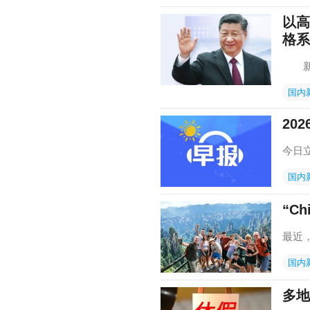
以高
格系
新华
国内
20
今日
国内
“Ch
最近，
国内
多地