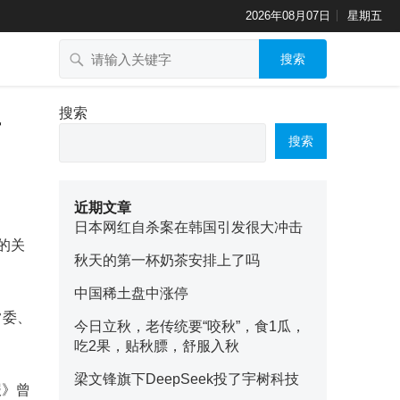
2026年08月07日
星期五
搜索
事
搜索
搜索
近期文章
日本网红自杀案在韩国引发很大冲击
的关
秋天的第一杯奶茶安排上了吗
中国稀土盘中涨停
常委、
今日立秋，老传统要“咬秋”，食1瓜，
吃2果，贴秋膘，舒服入秋
梁文锋旗下DeepSeek投了宇树科技
报》曾