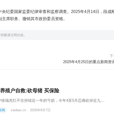
受中央纪委国家监委纪律审查和监察调查。2025年4月14日，段成
副主席职务、撤销其市政协委员资格。
，转载请注明出处。
下
2025年4月25日的重点新闻资
养殖户自救:砍母猪 买保险
户徐瑞杰扛不住持续近一年的亏损，今年4至5月忍痛砍掉近九…
新闻
zaobao.cn
·
2026年8月7日