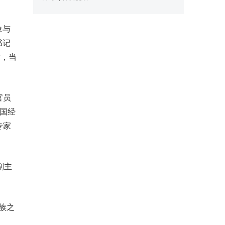
象与
书记
标，当
官员
中国经
专家
副主
族之