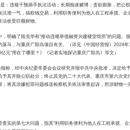
别是：违规干预插手执法活动；长期痴迷赌博；贪欲膨胀，把公
板沆瀣一气，搞权钱交易，利用职务便利为他人在工程承揽、企
非法收受巨额财物。
中，明确了陆克华有“推动违规举债融资兴建楼堂馆所”的问题。
落马，与重庆广阳岛项目有关。（详见《中国经营报》2024年1
280亿元”用在了哪里？》《记者实地探访重庆广阳岛》等文）
的通报称，经中央纪委常委会会议研究并报中共中央批准，决定给
给予其开除公职处分；终止其党的二十大代表、重庆市第六次党
得；将其涉嫌犯罪问题移送检察机关依法审查起诉，所涉财物一
委查实的第七大问题，指其“利用职务便利为他人在工程承揽、企