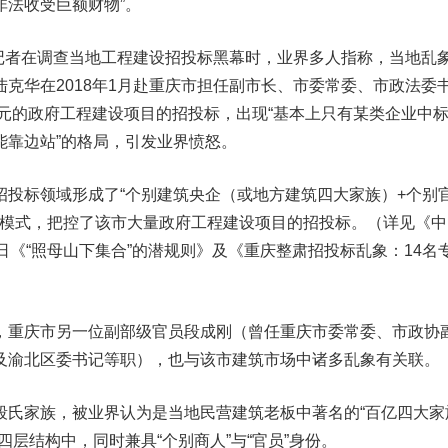
非法收受巨额财物”。
》记者在调查当地工程建设招投标黑幕时，业界多人指称，当地乱
克华在2018年1月赴重庆市担任副市长、市委常委、市政法委
亿元的政府工程建设项目的招投标，出现“基本上只有某类企业中
能靠边站”的格局，引发业界愤怒。
招投标领域形成了“个别建筑央企（或地方建筑四大家族）+个别
控标模式，把控了该市大量政府工程建设项目的招投标。（详见《
月24日《“照母山下集合”的潜规则》及《重庆整肃招投标乱象：14名
，重庆市另一位副部级官员段成刚（曾任重庆市委常委、市政协
及渝北区委书记等职），也与该市建筑市场中诸多乱象有关联。
段氏家族，被业界认为是当地民营建筑老板中著名的“百亿四大家
四层结构中，同时兼具“个别商人”与“官员”身份。