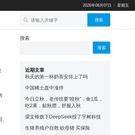
2026年08月07日
星期五
搜索
搜索
搜索
近期文章
发
秋天的第一杯奶茶安排上了吗
中国稀土盘中涨停
南
今日立秋，老传统要“咬秋”，食1瓜，
吃2果，贴秋膘，舒服入秋
梁文锋旗下DeepSeek投了宇树科技
阳、
生猪养殖户自救:砍母猪 买保险