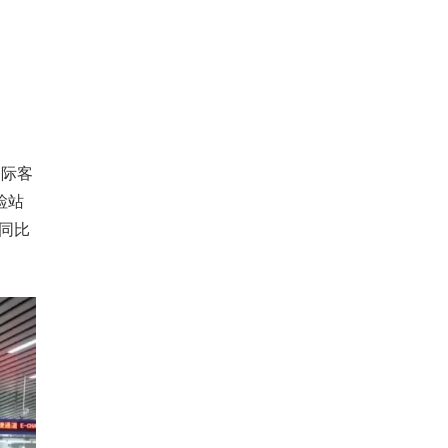
国际客
检站
同比