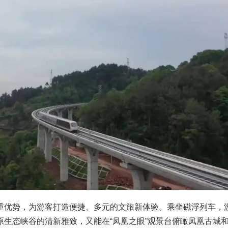
重优势，为游客打造便捷、多元的文旅新体验。乘坐磁浮列车，
原生态峡谷的清新雅致，又能在“凤凰之眼”观景台俯瞰凤凰古城