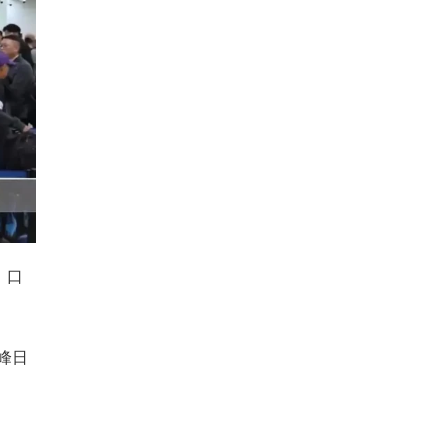
，口
峰日