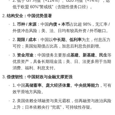
低于 G7 均值（≈114%）、G20 均值（≈74%），远
低于欧盟 60%“警戒线”（含隐性债务口径）。
结构安全：中国优势显著
币种 / 来源
：中国
内债 + 本币
占比超 98%，无汇率 /
外债冲击风险；美、法、日均有较高外资 / 外币敞口。
期限 / 成本
：中国以
中长期、低利率
为主，付息压力
可控；美国短期债占比高，加息后利息负担剧增。
资金用途
：中国债务主要形成
基建、新基建、民生
等
优质资产，具备长期现金流；美、日、法更多用于当期
消费、福利、利息支付。
偿债韧性：中国财政与金融支撑更强
中国
高储蓄率、庞大经济体量、中央统筹能力
，可有
效平滑地方风险。
美国依赖全球融资与美元霸权，但再融资与政治风险
上升；日本依赖央行 “兜底”，可持续性存疑。