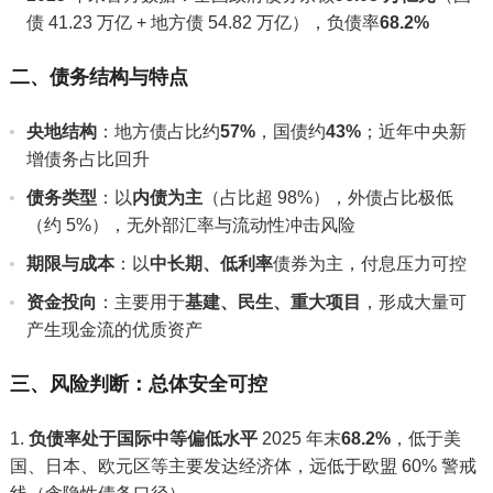
债 41.23 万亿 + 地方债 54.82 万亿），负债率
68.2%
二、债务结构与特点
央地结构
：地方债占比约
57%
，国债约
43%
；近年中央新
增债务占比回升
债务类型
：以
内债为主
（占比超 98%），外债占比极低
（约 5%），无外部汇率与流动性冲击风险
期限与成本
：以
中长期、低利率
债券为主，付息压力可控
资金投向
：主要用于
基建、民生、重大项目
，形成大量可
产生现金流的优质资产
三、风险判断：总体安全可控
负债率处于国际中等偏低水平
2025 年末
68.2%
，低于美
国、日本、欧元区等主要发达经济体，远低于欧盟 60% 警戒