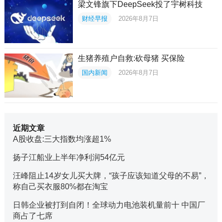
梁文锋旗下DeepSeek投了宇树科技
财经早报
2026年8月7日
生猪养殖户自救:砍母猪 买保险
国内新闻
2026年8月7日
近期文章
A股收盘:三大指数均涨超1%
扬子江船业上半年净利润54亿元
汪峰阻止14岁女儿买大牌，“孩子应该知道父母的不易”，
称自己买衣服80%都在淘宝
日韩企业被打到自闭！全球动力电池装机量前十 中国厂
商占了七席