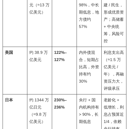
元（≈13 万
98%，中长
建 / 民生，
亿美元）
期低息，地
形成优质资
方债约
产；高储蓄
57%
+ 中央统
筹，风险可
控
美国
约 38.9 万
122%–
内外债混
利息支出高
亿美元
127%
合，短期占
（≈1.5 万
比高，外资
亿美元 /
持有约
年），再融
30%
资压力大，
评级承压
日本
约 1344 万
230%–
央行 + 国
老龄化 +
亿日元
236%
内机构持有
低增长，利
（≈9.8 万
> 90%，长
息占预算近
亿美元）
期低息
1/4，依赖
央行持有