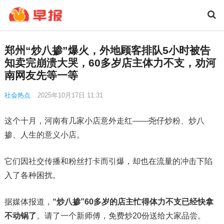
郑州“炒八掺”爆火，外地顾客排队5小时被告
知卖完崩溃大哭，60多岁店主体力不支，劝河
南网友先等一等
社会热点
2025年10月17日 11:31
这个十月，河南有几家小店意外走红——尧仔炒粉、炒八
掺、人生的意义小店。
它们因社交传播和粉丝打卡而引爆，却也在流量的冲击下陷
入了各种困扰。
据媒体报道，
“炒八掺”60多岁的店主忙得体力不支已经快拿
不动锅了
。请了一个新师傅，免费炒20份送给大家品尝。