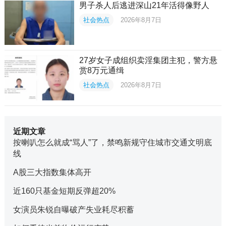
男子杀人后逃进深山21年活得像野人
社会热点
2026年8月7日
27岁女子成组织卖淫集团主犯，警方悬
赏8万元通缉
社会热点
2026年8月7日
近期文章
按喇叭怎么就成“骂人”了，禁鸣新规守住城市交通文明底
线
A股三大指数集体高开
近160只基金短期反弹超20%
女演员朱锐自曝破产失业耗尽积蓄