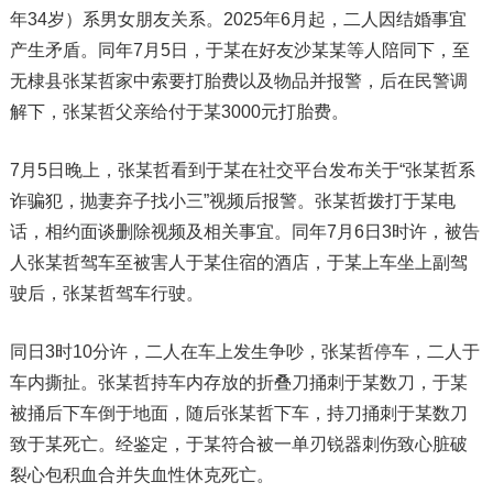
年34岁）系男女朋友关系。2025年6月起，二人因结婚事宜
产生矛盾。同年7月5日，于某在好友沙某某等人陪同下，至
无棣县张某哲家中索要打胎费以及物品并报警，后在民警调
解下，张某哲父亲给付于某3000元打胎费。
7月5日晚上，张某哲看到于某在社交平台发布关于“张某哲系
诈骗犯，抛妻弃子找小三”视频后报警。张某哲拨打于某电
话，相约面谈删除视频及相关事宜。同年7月6日3时许，被告
人张某哲驾车至被害人于某住宿的酒店，于某上车坐上副驾
驶后，张某哲驾车行驶。
同日3时10分许，二人在车上发生争吵，张某哲停车，二人于
车内撕扯。张某哲持车内存放的折叠刀捅刺于某数刀，于某
被捅后下车倒于地面，随后张某哲下车，持刀捅刺于某数刀
致于某死亡。经鉴定，于某符合被一单刃锐器刺伤致心脏破
裂心包积血合并失血性休克死亡。