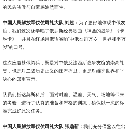
的民族骄傲与自豪感油然而生。
中国人民解放军仪仗司礼大队 刘超：
为了更好地体现中俄友
谊，我们这次还学唱了俄罗斯经典歌曲《神圣的战争》《卡
琳卡》，并且在红场用俄语喊响“中俄友谊万岁，世界和平万
岁”的口号。
这次应邀赴俄阅兵，既是对中俄反法西斯战争友谊的崇高礼
赞，也是对二战历史正义的庄严捍卫，更是对维护世界和平
决心的郑重宣示。
队员们抵达莫斯科后，面对时差、温差、天气、场地等带来
的考验，进行了认真的准备和严格的训练，确保以一流的标
准完成好此次任务。
中国人民解放军仪仗司礼大队 张鼎新：
我们充分借鉴以往出