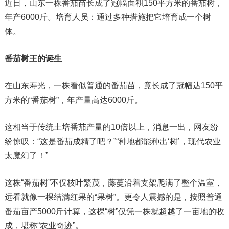
近日，山东一株番茄苗长成了冠幅面积150平方米的番茄树，
年产6000斤。培育人员：通过多种措施把它培育成一个树
体。
番茄树王的诞生
在山东寿光，一株看似普通的番茄苗，竟长成了冠幅达150平
方米的“番茄树”，年产量高达6000斤。
这相当于传统土培番茄产量的10倍以上，消息一出，网友纷
纷惊叹：“这是番茄成精了吧？”“种地都能种出‘树’，现代农业
太魔幻了！”
这株“番茄树”不仅枝叶繁茂，藤蔓沿着支架爬满了整个温室，
远看就像一棵结满红果的“果树”。更令人震撼的是，按照普通
番茄亩产5000斤计算，这棵“树”仅凭一株就超越了一亩地的收
成，堪称“农业奇迹”。