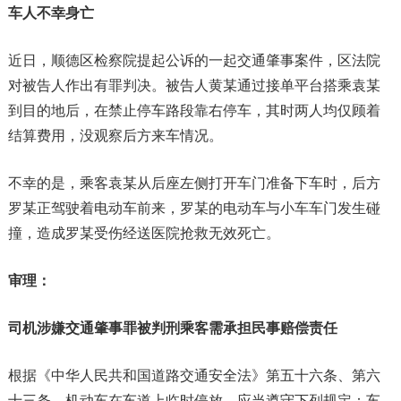
车人不幸身亡
近日，顺德区检察院提起公诉的一起交通肇事案件，区法院
对被告人作出有罪判决。被告人黄某通过接单平台搭乘袁某
到目的地后，在禁止停车路段靠右停车，其时两人均仅顾着
结算费用，没观察后方来车情况。
不幸的是，乘客袁某从后座左侧打开车门准备下车时，后方
罗某正驾驶着电动车前来，罗某的电动车与小车车门发生碰
撞，造成罗某受伤经送医院抢救无效死亡。
审理：
司机涉嫌交通肇事罪被判刑
乘客需承担民事赔偿责任
根据《中华人民共和国道路交通安全法》第五十六条、第六
十三条，机动车在车道上临时停放，应当遵守下列规定：车