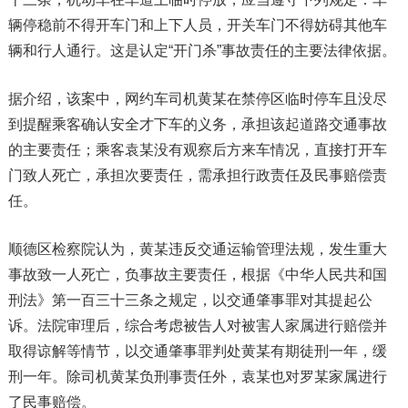
辆停稳前不得开车门和上下人员，开关车门不得妨碍其他车
辆和行人通行。这是认定“开门杀”事故责任的主要法律依据。
据介绍，该案中，网约车司机黄某在禁停区临时停车且没尽
到提醒乘客确认安全才下车的义务，承担该起道路交通事故
的主要责任；乘客袁某没有观察后方来车情况，直接打开车
门致人死亡，承担次要责任，需承担行政责任及民事赔偿责
任。
顺德区检察院认为，黄某违反交通运输管理法规，发生重大
事故致一人死亡，负事故主要责任，根据《中华人民共和国
刑法》第一百三十三条之规定，以交通肇事罪对其提起公
诉。法院审理后，综合考虑被告人对被害人家属进行赔偿并
取得谅解等情节，以交通肇事罪判处黄某有期徒刑一年，缓
刑一年。除司机黄某负刑事责任外，袁某也对罗某家属进行
了民事赔偿。